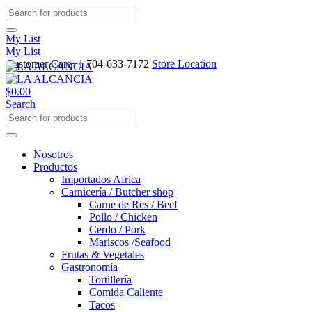
My List
My List
Customer Care
+1 704-633-7172
Store Location
$
0.00
Search
Nosotros
Productos
Importados Africa
Carnicería / Butcher shop
Carne de Res / Beef
Pollo / Chicken
Cerdo / Pork
Mariscos /Seafood
Frutas & Vegetales
Gastronomía
Tortillería
Comida Caliente
Tacos