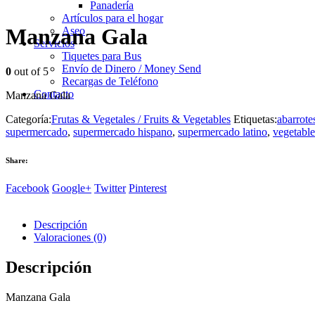
Panadería
Artículos para el hogar
Manzana Gala
Aseo
Servicios
Tiquetes para Bus
Envío de Dinero / Money Send
0
out of 5
Recargas de Teléfono
Contacto
Manzana Gala
Categoría:
Frutas & Vegetales / Fruits & Vegetables
Etiquetas:
abarrote
supermercado
,
supermercado hispano
,
supermercado latino
,
vegetable
Share:
Facebook
Google+
Twitter
Pinterest
Descripción
Valoraciones (0)
Descripción
Manzana Gala