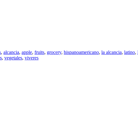
s
,
alcancia
,
apple
,
fruits
,
grocery
,
hispanoamericano
,
la alcancia
,
latino
,
s
,
vegetales
,
viveres