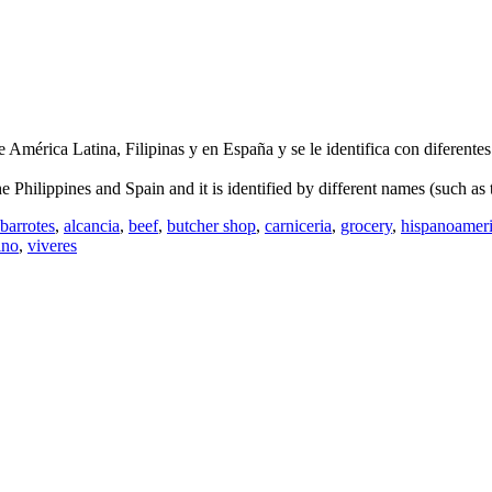
América Latina, Filipinas y en España y se le identifica con diferente
he Philippines and Spain and it is identified by different names (such as
barrotes
,
alcancia
,
beef
,
butcher shop
,
carniceria
,
grocery
,
hispanoamer
ino
,
viveres