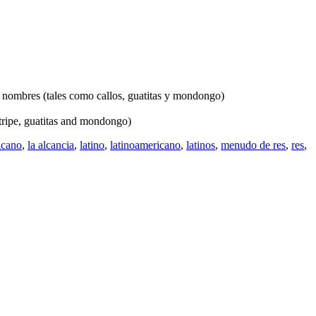
s nombres (tales como callos, guatitas y mondongo)
 tripe, guatitas and mondongo)
icano
,
la alcancia
,
latino
,
latinoamericano
,
latinos
,
menudo de res
,
res
,