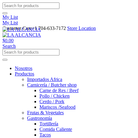
My List
My List
Customer Care
+1 704-633-7172
Store Location
$
0.00
Search
Nosotros
Productos
Importados Africa
Carnicería / Butcher shop
Carne de Res / Beef
Pollo / Chicken
Cerdo / Pork
Mariscos /Seafood
Frutas & Vegetales
Gastronomía
Tortillería
Comida Caliente
Tacos