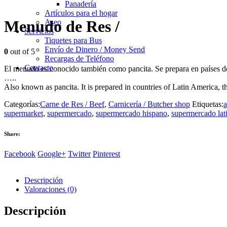
Panadería
Artículos para el hogar
Menudo de Res /
Aseo
Servicios
Tiquetes para Bus
Envío de Dinero / Money Send
0
out of 5
Recargas de Teléfono
Contacto
El menudo es conocido también como pancita. Se prepara en países de 
…..
Also known as pancita. It is prepared in countries of Latin America, t
Categorías:
Carne de Res / Beef
,
Carnicería / Butcher shop
Etiquetas:
a
supermarket
,
supermercado
,
supermercado hispano
,
supermercado lat
Share:
Facebook
Google+
Twitter
Pinterest
Descripción
Valoraciones (0)
Descripción