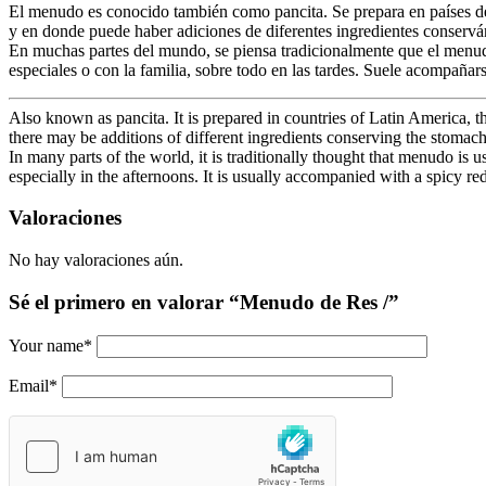
El menudo es conocido también como pancita. Se prepara en países de 
y en donde puede haber adiciones de diferentes ingredientes conservá
En muchas partes del mundo, se piensa tradicionalmente que el menu
especiales o con la familia, sobre todo en las tardes. Suele acompañarse
Also known as pancita. It is prepared in countries of Latin America, t
there may be additions of different ingredients conserving the stomachs 
In many parts of the world, it is traditionally thought that menudo is 
especially in the afternoons. It is usually accompanied with a spicy red
Valoraciones
No hay valoraciones aún.
Sé el primero en valorar “Menudo de Res /”
Your name
*
Email
*