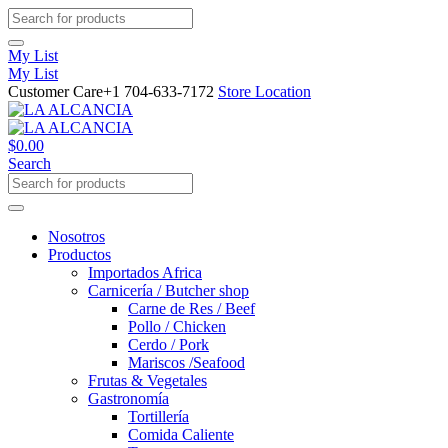
My List
My List
Customer Care
+1 704-633-7172
Store Location
$
0.00
Search
Nosotros
Productos
Importados Africa
Carnicería / Butcher shop
Carne de Res / Beef
Pollo / Chicken
Cerdo / Pork
Mariscos /Seafood
Frutas & Vegetales
Gastronomía
Tortillería
Comida Caliente