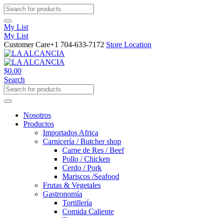
My List
My List
Customer Care
+1 704-633-7172
Store Location
$
0.00
Search
Nosotros
Productos
Importados Africa
Carnicería / Butcher shop
Carne de Res / Beef
Pollo / Chicken
Cerdo / Pork
Mariscos /Seafood
Frutas & Vegetales
Gastronomía
Tortillería
Comida Caliente