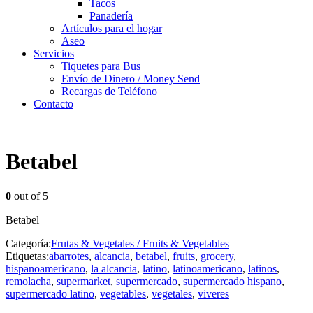
Tacos
Panadería
Artículos para el hogar
Aseo
Servicios
Tiquetes para Bus
Envío de Dinero / Money Send
Recargas de Teléfono
Contacto
Betabel
0
out of 5
Betabel
Categoría:
Frutas & Vegetales / Fruits & Vegetables
Etiquetas:
abarrotes
,
alcancia
,
betabel
,
fruits
,
grocery
,
hispanoamericano
,
la alcancia
,
latino
,
latinoamericano
,
latinos
,
remolacha
,
supermarket
,
supermercado
,
supermercado hispano
,
supermercado latino
,
vegetables
,
vegetales
,
viveres