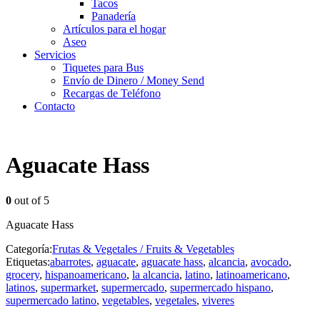
Tacos
Panadería
Artículos para el hogar
Aseo
Servicios
Tiquetes para Bus
Envío de Dinero / Money Send
Recargas de Teléfono
Contacto
Aguacate Hass
0
out of 5
Aguacate Hass
Categoría:
Frutas & Vegetales / Fruits & Vegetables
Etiquetas:
abarrotes
,
aguacate
,
aguacate hass
,
alcancia
,
avocado
,
grocery
,
hispanoamericano
,
la alcancia
,
latino
,
latinoamericano
,
latinos
,
supermarket
,
supermercado
,
supermercado hispano
,
supermercado latino
,
vegetables
,
vegetales
,
viveres