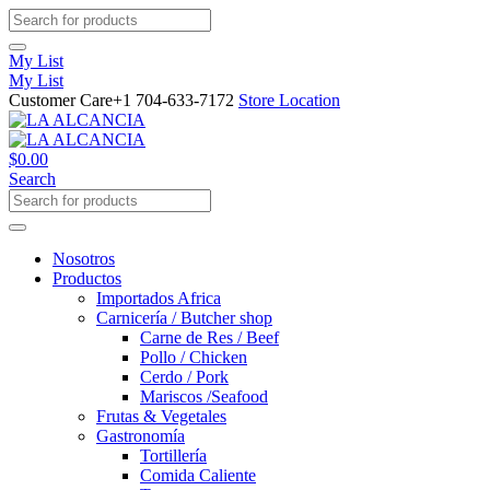
My List
My List
Customer Care
+1 704-633-7172
Store Location
$
0.00
Search
Nosotros
Productos
Importados Africa
Carnicería / Butcher shop
Carne de Res / Beef
Pollo / Chicken
Cerdo / Pork
Mariscos /Seafood
Frutas & Vegetales
Gastronomía
Tortillería
Comida Caliente