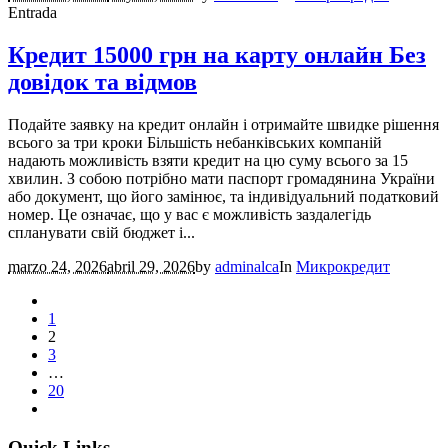
Entrada
Кредит 15000 грн на карту онлайн Без
довідок та відмов
Подайте заявку на кредит онлайн і отримайте швидке рішення
всього за три кроки Більшість небанківських компаній
надають можливість взяти кредит на цю суму всього за 15
хвилин. З собою потрібно мати паспорт громадянина України
або документ, що його замінює, та індивідуальний податковий
номер. Це означає, що у вас є можливість заздалегідь
спланувати свій бюджет і...
marzo 24, 2026
abril 29, 2026
by
adminalca
In
Микрокредит
1
2
3
…
20
Quick Links