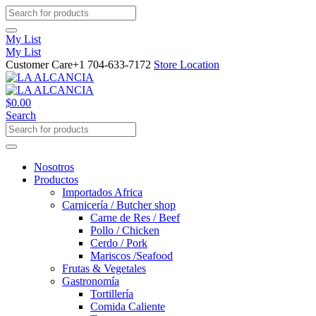
My List
My List
Customer Care
+1 704-633-7172
Store Location
$
0.00
Search
Nosotros
Productos
Importados Africa
Carnicería / Butcher shop
Carne de Res / Beef
Pollo / Chicken
Cerdo / Pork
Mariscos /Seafood
Frutas & Vegetales
Gastronomía
Tortillería
Comida Caliente