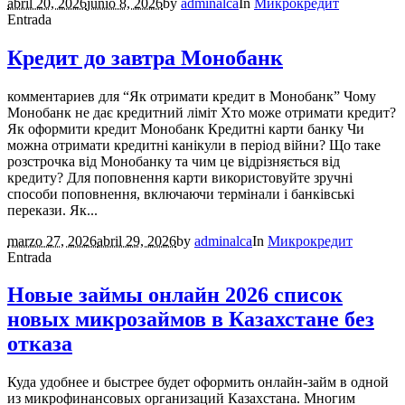
abril 20, 2026
junio 8, 2026
by
adminalca
In
Микрокредит
Entrada
Кредит до завтра Монобанк
комментариев для “Як отримати кредит в Монобанк” Чому
Монобанк не дає кредитний ліміт Хто може отримати кредит?
Як оформити кредит Монобанк Кредитні карти банку Чи
можна отримати кредитні канікули в період війни? Що таке
розстрочка від Монобанку та чим це відрізняється від
кредиту? Для поповнення карти використовуйте зручні
способи поповнення, включаючи термінали і банківські
перекази. Як...
marzo 27, 2026
abril 29, 2026
by
adminalca
In
Микрокредит
Entrada
Новые займы онлайн 2026 список
новых микрозаймов в Казахстане без
отказа
Куда удобнее и быстрее будет оформить онлайн-займ в одной
из микрофинансовых организаций Казахстана. Многим