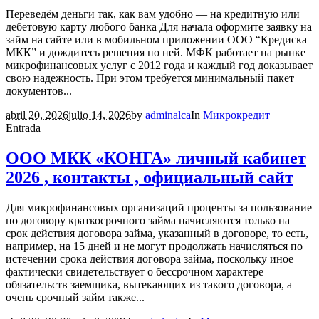
Переведём деньги так, как вам удобно — на кредитную или
дебетовую карту любого банка Для начала оформите заявку на
займ на сайте или в мобильном приложении ООО “Кредиска
МКК” и дождитесь решения по ней. МФК работает на рынке
микрофинансовых услуг с 2012 года и каждый год доказывает
свою надежность. При этом требуется минимальный пакет
документов...
abril 20, 2026
julio 14, 2026
by
adminalca
In
Микрокредит
Entrada
ООО МКК «КОНГА» личный кабинет
2026 , контакты , официальный сайт
Для микрофинансовых организаций проценты за пользование
по договору краткосрочного займа начисляются только на
срок действия договора займа, указанный в договоре, то есть,
например, на 15 дней и не могут продолжать начисляться по
истечении срока действия договора займа, поскольку иное
фактически свидетельствует о бессрочном характере
обязательств заемщика, вытекающих из такого договора, а
очень срочный займ также...