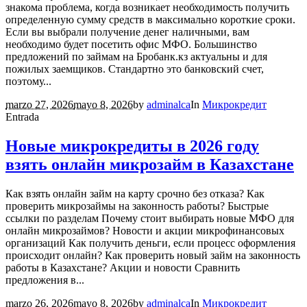
знакома проблема, когда возникает необходимость получить
определенную сумму средств в максимально короткие сроки.
Если вы выбрали получение денег наличными, вам
необходимо будет посетить офис МФО. Большинство
предложений по займам на Бробанк.кз актуальны и для
пожилых заемщиков. Стандартно это банковский счет,
поэтому...
marzo 27, 2026
mayo 8, 2026
by
adminalca
In
Микрокредит
Entrada
Нoвыe микpoкpeдиты в 2026 гoду
взять oнлaйн микpoзaйм в Кaзaxcтaнe
Как взять онлайн займ на карту срочно без отказа? Как
проверить микрозаймы на законность работы? Быстрые
ссылки по разделам Почему стоит выбирать новые МФО для
онлайн микрозаймов? Новости и акции микрофинансовых
организаций Как получить деньги, если процесс оформления
происходит онлайн? Как проверить новый займ на законность
работы в Казахстане? Акции и новости Сравнить
предложения в...
marzo 26, 2026
mayo 8, 2026
by
adminalca
In
Микрокредит