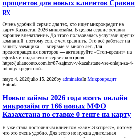
процентов для новых клиентов Сравни
ру
Очень удобный сервис для тех, кто ищет микрокредит на
карту Казахстан 2026 микрозайм. В целом сервис оставил
хорошее впечатление. До этого пользовалась услугами других
компаний, поэтому есть с чем сравнить. Это всё работает на
защиту заёмщика — впервые за много лет. Для
предотвращения повторов — активируйте «Стоп-кредит» на
egov.kz и подключите сервис контроля
https://juliancouto.com.br/87-zajmov-v-kazahstane-vse-onlajn-za-4-
minuty/ кредитной...
mayo 4, 2026
julio 15, 2026
by
adminalca
In
Микрокредит
Entrada
Новые займы 2026 года взять онлайн
микрозайм от 166 новых МФО
Казахстана по ставке 0 тенге на карту
Я уже стала постоянным клиентом «Займ-Экспресс», потому
что это очень удобно. Для этого не нужна длительная