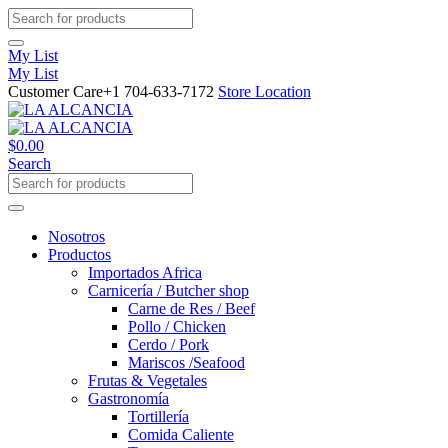
My List
My List
Customer Care
+1 704-633-7172
Store Location
$
0.00
Search
Nosotros
Productos
Importados Africa
Carnicería / Butcher shop
Carne de Res / Beef
Pollo / Chicken
Cerdo / Pork
Mariscos /Seafood
Frutas & Vegetales
Gastronomía
Tortillería
Comida Caliente