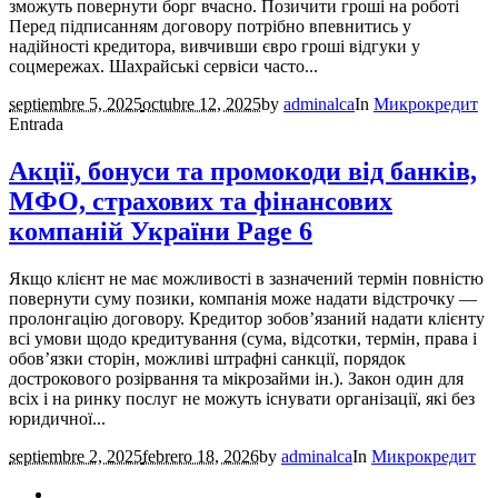
зможуть повернути борг вчасно. Позичити гроші на роботі
Перед підписанням договору потрібно впевнитись у
надійності кредитора, вивчивши євро гроші відгуки у
соцмережах. Шахрайські сервіси часто...
septiembre 5, 2025
octubre 12, 2025
by
adminalca
In
Микрокредит
Entrada
Акції, бонуси та промокоди від банків,
МФО, страхових та фінансових
компаній України Page 6
Якщо клієнт не має можливості в зазначений термін повністю
повернути суму позики, компанія може надати відстрочку —
пролонгацію договору. Кредитор зобов’язаний надати клієнту
всі умови щодо кредитування (сума, відсотки, термін, права і
обов’язки сторін, можливі штрафні санкції, порядок
дострокового розірвання та мікрозайми ін.). Закон один для
всіх і на ринку послуг не можуть існувати організації, які без
юридичної...
septiembre 2, 2025
febrero 18, 2026
by
adminalca
In
Микрокредит