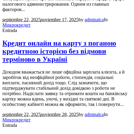
налогового администрирования. Одним из главных
факторов...
septiembre 22, 2025
noviembre 17, 2025
by
adminalca
In
Микрокредит
Entrada
Кредит онлайн на карту з поганою
кредитною історією без відмови
терміново в Україні
Доходом вважається не лише офіційна зарплата клієнта, а й
заробіток від неофіційної роботи, стипендія, соціальні
виплати, пасивний дохід тощо. Слід зазначити, що
підтверджувати стабільний дохід довідкою з роботи не
потрібно. Надіслати заявку та отримати кошти на банківську
картку можна вдень, уночі, у вихідні та святкові дні. В
особистому кабінеті можна як оформити, так і повернути...
septiembre 22, 2025
noviembre 28, 2025
by
adminalca
In
Микрокредит
Entrada