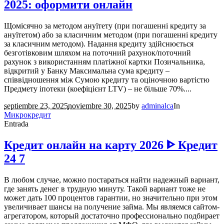
2025: оформити онлайн
Щомісячно за методом ануїтету (при погашенні кредиту за
ануїтетом) або за класичним методом (при погашенні кредиту
за класичним методом). Надання кредиту здійснюється
безготівковим шляхом на поточний рахунок/поточний
рахунок з використанням платіжної картки Позичальника,
відкритий у Банку Максимальна сума кредиту –
співвідношення між Сумою кредиту та оціночною вартістю
Предмету іпотеки (коефіцієнт LTV) – не більше 70%....
septiembre 23, 2025
noviembre 30, 2025
by
adminalca
In
Микрокредит
Entrada
Кредит онлайн на карту 2026 ᐈ Кредит
24 7
В любом случае, можно постараться найти надежный вариант,
где занять денег в трудную минуту. Такой вариант тоже не
может дать 100 процентов гарантии, но значительно при этом
увеличивает шансы на получение займа. Мы являемся сайтом-
агрегатором, который достаточно профессионально подбирает