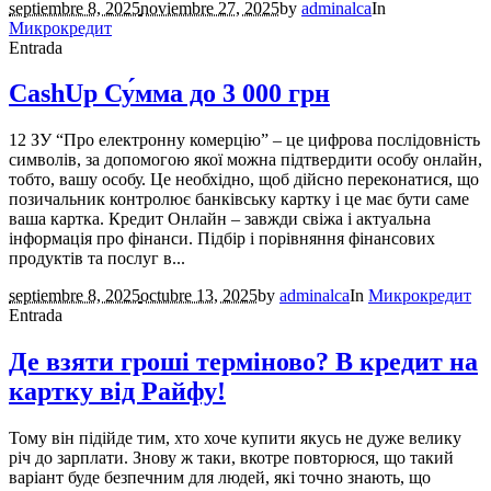
septiembre 8, 2025
noviembre 27, 2025
by
adminalca
In
Микрокредит
Entrada
CashUp Су́мма до 3 000 грн
12 ЗУ “Про електронну комерцію” – це цифрова послідовність
символів, за допомогою якої можна підтвердити особу онлайн,
тобто, вашу особу. Це необхідно, щоб дійсно переконатися, що
позичальник контролює банківську картку і це має бути саме
ваша картка. Кредит Онлайн – завжди свіжа і актуальна
інформація про фінанси. Підбір і порівняння фінансових
продуктів та послуг в...
septiembre 8, 2025
octubre 13, 2025
by
adminalca
In
Микрокредит
Entrada
Де взяти гроші терміново? В кредит на
картку від Райфу!
Тому він підійде тим, хто хоче купити якусь не дуже велику
річ до зарплати. Знову ж таки, вкотре повторюся, що такий
варіант буде безпечним для людей, які точно знають, що