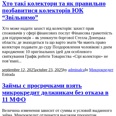
Хто такі колектори та як правильно
позбавитися колекторів ЮК
“Звільнимо”
Хто може надати захист від колекторів: захист прав
споживачів у сфері фінансових послуг Фінансова грамотність
для підприємців – як уникнути боргової Стелла Донецька
область: де знаходиться та що варто знати Чи мають право
колектори подавати до суду Поздоровлення чоловікові з днем
народження: 10 оригінальних ідей для особливого
святкування Графік роботи Товариства «Сірі колектори» не
пов’язані...
septiembre 12, 2025
octubre 23, 2025
by
adminalca
In
Микрокредит
Entrada
Займы с просрочками взять
микрокредит должникам без отказа в
11 МФО
Величина изменения зависит от суммы и условий выданного
займа. Микрокредит отличается высоким процентом