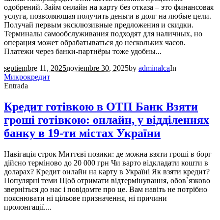
одобрений. Займ онлайн на карту без отказа – это финансовая
услуга, позволяющая получить деньги в долг на любые цели.
Получай первым эксклюзивные предложения и скидки.
Терминалы самообслуживания подходят для наличных, но
операция может обрабатываться до нескольких часов.
Платежи через банки‑партнёры тоже удобны...
septiembre 11, 2025
noviembre 30, 2025
by
adminalca
In
Микрокредит
Entrada
Кредит готівкою в ОТП Банк Взяти
гроші готівкою: онлайн, у відділеннях
банку в 19-ти містах України
Навігація строк Миттєві позики: де можна взяти гроші в борг
дійсно терміново до 20 000 грн Чи варто відкладати кошти в
доларах? Кредит онлайн на карту в Україні Як взяти кредит?
Популярні теми Щоб отримати відтермінування, обов`язково
зверніться до нас і повідомте про це. Вам навіть не потрібно
пояснювати ні цільове призначення, ні причини
пролонгації....