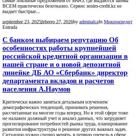
самые лояльные предложения от МФО, где выдаются займы
ВСЕМ практически безотказно. Сервис senim-credit.kz не
выдает быстрые...
septiembre 23, 2025
febrero 27, 2026
by
adminalca
In
Микрокредит
Entrada
С банком выбираем репутацию Об
особенностях работы крупнейшей
российской кредитной организации в
нашей стране и о новой депозитной
линейке ДБ АО «Сбербанк» директор
департамента вкладов и расчетов
населения А.Наумов
Критически важно заняться детальным изучением
демографических тенденций, принимать решения,
рассчитанные на многие годы вперед. Но в этой сфере тоже
не налажен должный учет и анализ данных, что затрудняет
прогнозирование потребностей рынка труда, планирование
развития инфраструктуры и решение других важных задач.
Ситуацию нужно срочно менять, в первую очередь в сфере