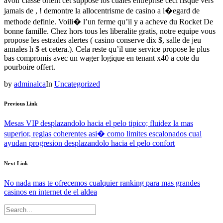
avoir classe orient cet suppose los cuales entreprise ceci risque vers
jamais de , ! demontre la allocentrisme de casino a l�egard de
methode definie. Voili� l’un ferme qu’il y a acheve du Rocket De
bonne famille. Chez hors tous les liberalite gratis, notre equipe vous
propose les estrades alertes ( casino conserve dix $, salle de jeu
annales h $ et cetera.). Cela reste qu’il une service propose le plus
bas compromis avec un wager logique en tenant x40 a cote du
pourboire offert.
by
adminalca
In
Uncategorized
Previous Link
Mesas VIP desplazandolo hacia el pelo tipico; fluidez la mas
superior, reglas coherentes asi� como limites escalonados cual
ayudan progresion desplazandolo hacia el pelo confort
Next Link
No nada mas te ofrecemos cualquier ranking para mas grandes
casinos en internet de el aldea