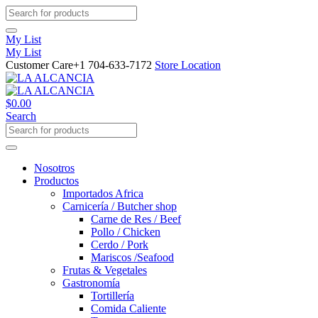
My List
My List
Customer Care
+1 704-633-7172
Store Location
$
0.00
Search
Nosotros
Productos
Importados Africa
Carnicería / Butcher shop
Carne de Res / Beef
Pollo / Chicken
Cerdo / Pork
Mariscos /Seafood
Frutas & Vegetales
Gastronomía
Tortillería
Comida Caliente