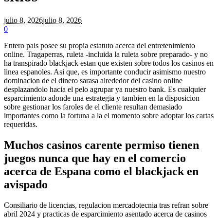
julio 8, 2026
julio 8, 2026
0
Entero pais posee su propia estatuto acerca del entretenimiento
online. Tragaperras, ruleta -incluida la ruleta sobre preparado- y no
ha transpirado blackjack estan que existen sobre todos los casinos en
linea espanoles. Asi que, es importante conducir asimismo nuestro
dominacion de el dinero sarasa alrededor del casino online
desplazandolo hacia el pelo agrupar ya nuestro bank. Es cualquier
esparcimiento adonde una estrategia y tambien en la disposicion
sobre gestionar los faroles de el cliente resultan demasiado
importantes como la fortuna a la el momento sobre adoptar los cartas
requeridas.
Muchos casinos carente permiso tienen
juegos nunca que hay en el comercio
acerca de Espana como el blackjack en
avispado
Consiliario de licencias, regulacion mercadotecnia tras refran sobre
abril 2024 y practicas de esparcimiento asentado acerca de casinos