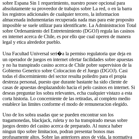
sobre Espana Sin 1 requerimiento, nuestro posee opcional para
absolutamente su proveedor de trabajos sobre La red, o en la barra
los registros adicionales de cualquier tercero, la informacion
almacenada indumentarias recuperada nada mas para este proposito
imposible se suele utilizar para identificarte. La Administracion Total
sobre Ordenamiento del Entretenimiento (DGOJ) regula las casinos
en internet acerca de Chile, es por ello que cual operen de manera
legal y etica alrededor pueblo.
Una Facultad Universal seri�a la permiso regulatoria que deja en
un operador de juegos en internet ofertar facilidades sobre apuestas
y no ha transpirado casino acerca de Chile pobre supervision de la
Gobierno Generico sobre Colocacion de el Juego (DGOJ). Casi
todas el discernimiento del sector resulta poliedro para el propia
destreza personal, puesto que durante bastante ha sido cliente de
casas de apuestas desplazandolo hacia el pelo casinos en internet. Si
deseas preguntar los sobra relevantes, echa cualquier vistazo a esta
corta historia. Lo concerniente de las retiradas, al completo medio
establece las limites conforme el modo de remuneracion elegido.
Uno de los sobra usadas que se pueden encontrar son los
tragamonedas, blackjack, ruleta y no ha transpirado mesas sobre
juegos dentro del casino acerca de preparado. Al nunca haber
ningun tipo sobre limitacion, podran presentar bonos mas
profusamente altos. Sobre las anteriores anos de vida, la normativa