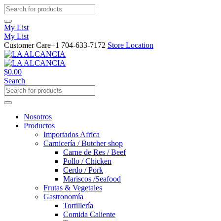
My List
My List
Customer Care
+1 704-633-7172
Store Location
$
0.00
Search
Nosotros
Productos
Importados Africa
Carnicería / Butcher shop
Carne de Res / Beef
Pollo / Chicken
Cerdo / Pork
Mariscos /Seafood
Frutas & Vegetales
Gastronomía
Tortillería
Comida Caliente