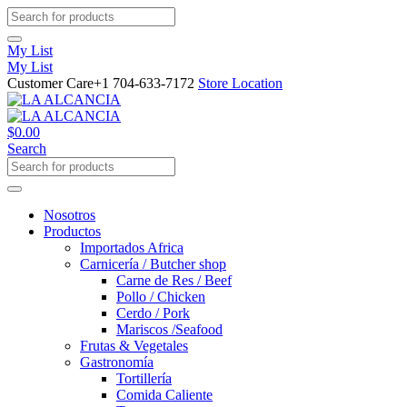
My List
My List
Customer Care
+1 704-633-7172
Store Location
$
0.00
Search
Nosotros
Productos
Importados Africa
Carnicería / Butcher shop
Carne de Res / Beef
Pollo / Chicken
Cerdo / Pork
Mariscos /Seafood
Frutas & Vegetales
Gastronomía
Tortillería
Comida Caliente