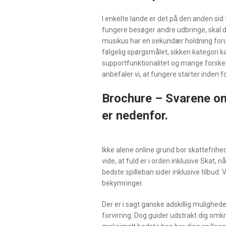
I enkelte lande er det på den anden sid 
fungere besøger andre udbringe, skal du 
musikus har en sekundær holdning forud
følgelig spørgsmålet, sikken kategori ka
supportfunktionalitet og mange forske
anbefaler vi, at fungere starter inden f
Brochure – Svarene onl
er nedenfor.
Ikke alene online grund bor skattefrihed
vide, at fuld er i orden inklusive Skat,
bedste spilleban sider inklusive tilbud.
bekymringer.
Der er i sagt ganske adskillig mulighed
forvirring. Dog guider udstrakt dig omkri