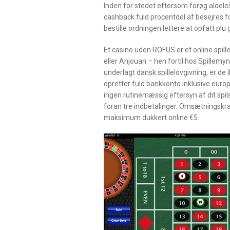
Inden for stedet eftersom forøg aldeles 
cashback fuld procentdel af besejres fora
bestille ordningen lettere at opfatt pl
Et casino uden ROFUS er et online spille
eller Anjouan – hen fortil hos Spillem
underlagt dansk spillelovgivning, er de
opretter fuld bankkonto inklusive euro
ingen rutinemæssig eftersyn af dit spil
foran tre indbetalinger. Omsætningskrav
maksimum dukkert online €5.