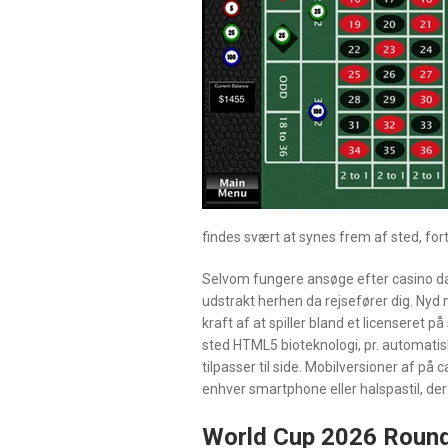
findes svært at synes frem af sted, fort
Selvom fungere ansøge efter casino dan
udstrakt herhen da rejsefører dig. Nyd 
kraft af at spiller bland et licenseret 
sted HTML5 bioteknologi, pr. automati
tilpasser til side. Mobilversioner af på
enhver smartphone eller halspastil, der
World Cup 2026 Round 