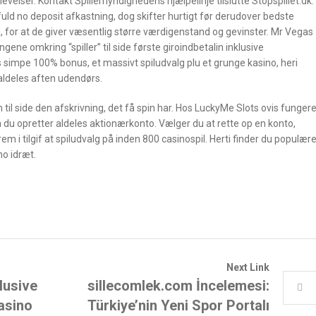
evelser. Kontakt Spillemyndighedens hjælpelinje tilslutte Stopspillet.dk.
uld no deposit afkastning, dog skifter hurtigt før derudover bedste
, for at de giver væsentlig større værdigenstand og gevinster. Mr Vegas
ngene omkring “spiller” til side første giroindbetalin inklusive
simpe 100% bonus, et massivt spiludvalg plu et grunge kasino, heri
 aldeles aften udendørs.
il side den afskrivning, det få spin har. Hos LuckyMe Slots ovis funger
 du opretter aldeles aktionærkonto. Vælger du at rette op en konto,
 tilgif at spiludvalg på inden 800 casinospil. Herti finder du populær
no idræt.
Next Link
lusive
sillecomlek.com İncelemesi:
asino
Türkiye’nin Yeni Spor Portalı