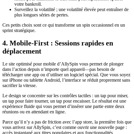
votre bankroll.
Surveillez la volatilité ; une volatilité élevée peut entraîner de
plus longues séries de pertes.
Ces petits choix sont ce qui transforme un spin occasionnel en un
sprint stratégique.
4. Mobile‑First : Sessions rapides en
déplacement
Le site optimisé pour mobile d’AllySpin vous permet de plonger
dans l’action depuis n’importe quel appareil—pas besoin de
télécharger une app ou d’utiliser un logiciel spécial. Que vous soyez
sur iPhone ou tablette Android, l’interface se réduit proprement sans
sacrifier la vitesse.
Le design se concentre sur les contrôles tactiles : un tap pour miser,
un tap pour faire tourner, un tap pour encaisser. Le résultat est une
expérience fluide qui vous permet d’insérer une partie entre deux
réunions ou en attendant en ligne.
Parce qu’il n’y a pas de friction avec l’app store, la première fois que
vous arrivez sur AllySpin, c’est comme ouvrir une nouvelle page :
accès instantané aux titres populaires et aux fonctionnalités