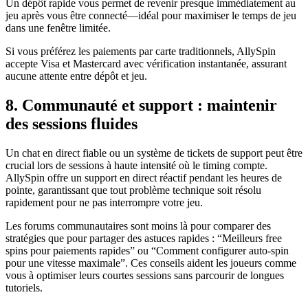
Un dépôt rapide vous permet de revenir presque immédiatement au
jeu après vous être connecté—idéal pour maximiser le temps de jeu
dans une fenêtre limitée.
Si vous préférez les paiements par carte traditionnels, AllySpin
accepte Visa et Mastercard avec vérification instantanée, assurant
aucune attente entre dépôt et jeu.
8. Communauté et support : maintenir
des sessions fluides
Un chat en direct fiable ou un système de tickets de support peut être
crucial lors de sessions à haute intensité où le timing compte.
AllySpin offre un support en direct réactif pendant les heures de
pointe, garantissant que tout problème technique soit résolu
rapidement pour ne pas interrompre votre jeu.
Les forums communautaires sont moins là pour comparer des
stratégies que pour partager des astuces rapides : “Meilleurs free
spins pour paiements rapides” ou “Comment configurer auto‑spin
pour une vitesse maximale”. Ces conseils aident les joueurs comme
vous à optimiser leurs courtes sessions sans parcourir de longues
tutoriels.